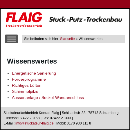
Sie befinden sich hier:
Startseite
» Wissenswertes
Über uns
Wissenswertes
Leistungen
Altbausanierung
Energetische Sanierung
Innen- und Aussenputzarbeiten
Förderprogramme
Trockenbau
Richtiges Lüften
Schimmelpilze
Wärme-, Schall- und Brandschutz
Aussenanlage / Sockel-Wandanschluss
Gerüstbau
Farbgestaltung
Stuckateurfachbetrieb Konrad Flaig | Schiltachstr. 38 | 78713 Schramberg
Fließestrich
| Telefon: 07422 23168 | Fax: 07422 21333 |
E-Mail:
i
n
f
o
@
s
t
u
c
k
a
t
e
u
r
-
f
l
a
i
g
.
d
e
|
Mobil: 0170 930 111 8
Raum- und Bautrocknung