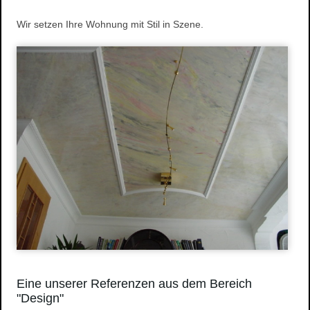
Wasserschaden- sanierung
Wir setzen Ihre Wohnung mit Stil in Szene.
Reinigungsarbeiten
Schimmelpilze
Herstellung und Verkauf von Stuck
Stuckarbeiten
Dekorative Oberflächen
Ihre Vorteile
Produkte
Stuckgesims
Stuckleisten
Stuck-Rosetten
Natursteine
Referenzen
Altbausanierung
Hausnummern
Eine unserer Referenzen aus dem Bereich
"Design"
Design