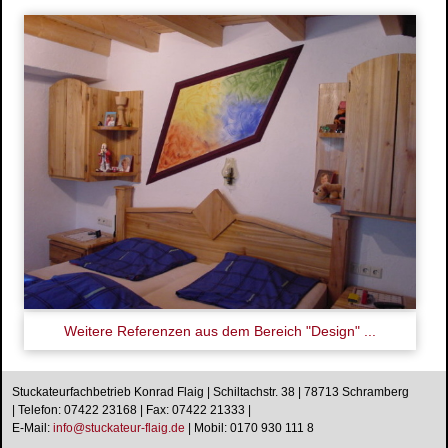
Stuckdecken
Spachteltechnik & Wischtechnik
Neue Ideen
Wissenswertes
Energetische Sanierung
Förderprogramme
Richtiges Lüften
Aussenanlage / Sockel-Wandanschluss
Kontakt
Anfahrtsweg
Impressum
Datenschutz
Weitere Referenzen aus dem Bereich "Design" ...
Stuckateurfachbetrieb Konrad Flaig | Schiltachstr. 38 | 78713 Schramberg
| Telefon: 07422 23168 | Fax: 07422 21333 |
E-Mail:
i
n
f
o
@
s
t
u
c
k
a
t
e
u
r
-
f
l
a
i
g
.
d
e
|
Mobil: 0170 930 111 8