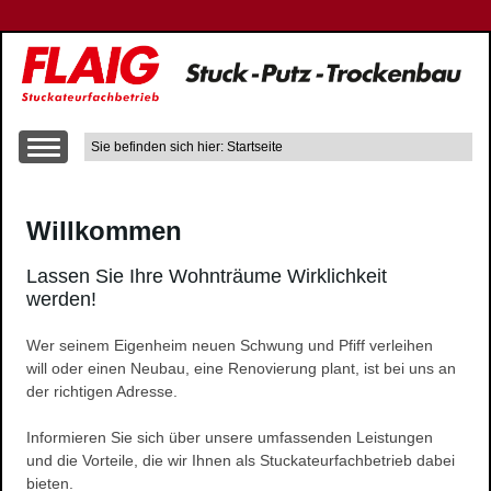
Sie befinden sich hier: Startseite
Über uns
Willkommen
Leistungen
Altbausanierung
Lassen Sie Ihre Wohnträume Wirklichkeit
Innen- und Aussenputzarbeiten
werden!
Trockenbau
Wer seinem Eigenheim neuen Schwung und Pfiff verleihen
Wärme-, Schall- und Brandschutz
will oder einen Neubau, eine Renovierung plant, ist bei uns an
Gerüstbau
der richtigen Adresse.
Farbgestaltung
Informieren Sie sich über unsere umfassenden Leistungen
Fließestrich
und die Vorteile, die wir Ihnen als Stuckateurfachbetrieb dabei
Raum- und Bautrocknung
bieten.