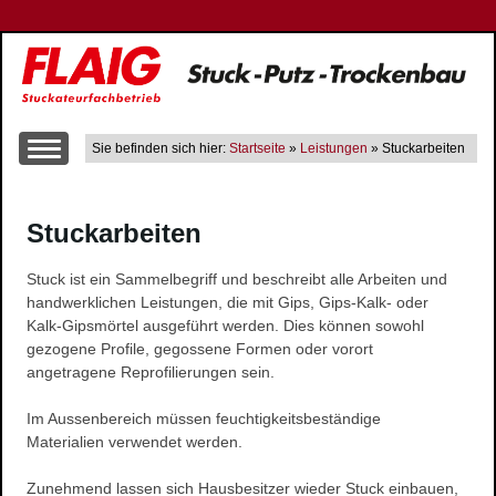
Sie befinden sich hier:
Startseite
»
Leistungen
» Stuckarbeiten
Über uns
Stuckarbeiten
Leistungen
Altbausanierung
Stuck ist ein Sammelbegriff und beschreibt alle Arbeiten und
Innen- und Aussenputzarbeiten
handwerklichen Leistungen, die mit Gips, Gips-Kalk- oder
Trockenbau
Kalk-Gipsmörtel ausgeführt werden. Dies können sowohl
gezogene Profile, gegossene Formen oder vorort
Wärme-, Schall- und Brandschutz
angetragene Reprofilierungen sein.
Gerüstbau
Farbgestaltung
Im Aussenbereich müssen feuchtigkeitsbeständige
Materialien verwendet werden.
Fließestrich
Raum- und Bautrocknung
Zunehmend lassen sich Hausbesitzer wieder Stuck einbauen,