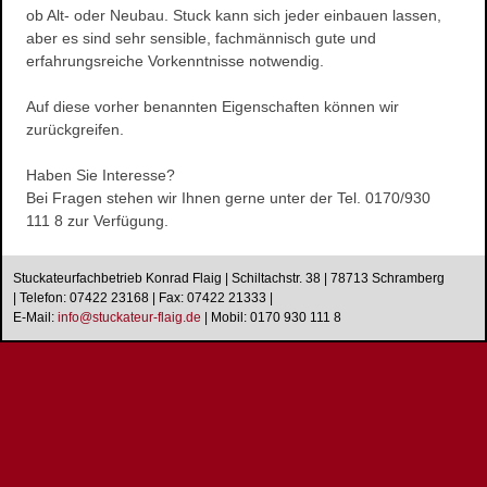
Wasserschaden- sanierung
ob Alt- oder Neubau. Stuck kann sich jeder einbauen lassen,
aber es sind sehr sensible, fachmännisch gute und
Reinigungsarbeiten
erfahrungsreiche Vorkenntnisse notwendig.
Schimmelpilze
Herstellung und Verkauf von Stuck
Auf diese vorher benannten Eigenschaften können wir
zurückgreifen.
Stuckarbeiten
Dekorative Oberflächen
Haben Sie Interesse?
Ihre Vorteile
Bei Fragen stehen wir Ihnen gerne unter der Tel. 0170/930
111 8 zur Verfügung.
Produkte
Stuckgesims
Stuckateurfachbetrieb Konrad Flaig | Schiltachstr. 38 | 78713 Schramberg
Stuckleisten
| Telefon: 07422 23168 | Fax: 07422 21333 |
Stuck-Rosetten
E-Mail:
i
n
f
o
@
s
t
u
c
k
a
t
e
u
r
-
f
l
a
i
g
.
d
e
|
Mobil: 0170 930 111 8
Natursteine
Referenzen
Altbausanierung
Hausnummern
Design