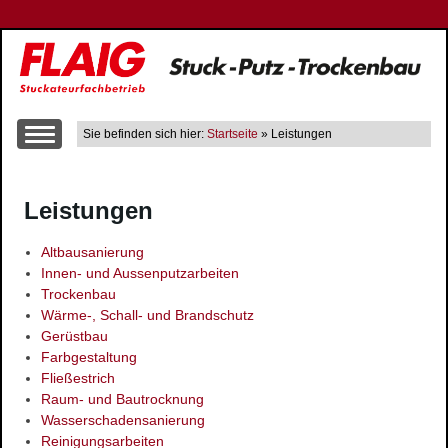
Sie befinden sich hier:
Startseite
» Leistungen
Über uns
Leistungen
Leistungen
Altbausanierung
Altbausanierung
Innen- und Aussenputzarbeiten
Innen- und Aussenputzarbeiten
Trockenbau
Trockenbau
Wärme-, Schall- und Brandschutz
Wärme-, Schall- und Brandschutz
Gerüstbau
Gerüstbau
Farbgestaltung
Farbgestaltung
Fließestrich
Raum- und Bautrocknung
Fließestrich
Wasserschadensanierung
Raum- und Bautrocknung
Reinigungsarbeiten